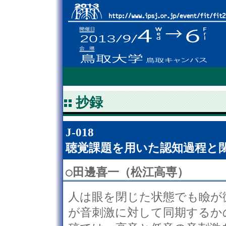
抄録
J-018
聴覚課題を用いた認知過程と
○
田邊喜一（松江高専）
人は眼を閉じた状態でも瞼が
が音刺激に対して同期するか