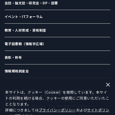
会誌・論文誌・研究会・DP・図書
イベント・ITフォーラム
教育・人材育成・資格制度
電子図書館（情報学広場）
表彰・称号
情報規格調査会
賛助会員一覧
アクセス・お問い合わせ
よくある質問
本サイトは、クッキー（Cookie）を使用しています。本サイ
採用情報
関連団体
サイトマップ
English
サイトポリシー
トの利用を続ける場合、クッキーの使用にご同意いただいたこ
セキュリティについて
プライバシーポリシー
ととなります。
アクセシビリティポリシー
アンチハラスメントポリシー
詳細につきましては
プライバシーポリシー
および
サイトポリシ
ソーシャルメディア運用ポリシー
倫理綱領
著作権について