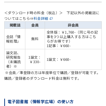
＜ダウンロード時の料金（税込）＞ 下記以外の掲載誌に
ついてはこちら⇒
料金詳細
掲載誌
会員
非会員
全体版：￥1,760-（同じ号の記
会誌「情
事を3つ以上購入する方はこち
無料
報処理」
らがお得です）
1記事：￥660-
論文誌、
研究報告
1論文：
1論文：￥660-
（未購読
￥330-
者）※
※会員／準登録の方は年度単位で購読／登録が可能です。
購読／登録者のダウンロード料金は無料です。
電子図書館（情報学広場）の使い方