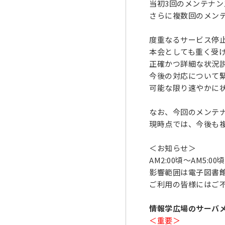
当初3回のメンテナ
さらに複数回のメン
度重なるサービス停
本会としても重く受
正確かつ詳細な状況
今後の対応について
可能な限り速やかに
なお、今回のメンテ
現時点では、今後も
＜お知らせ＞
AM2:00頃～AM5
影響範囲は電子図書
ご利用の皆様にはご
情報学広場のサーバ
＜重要＞