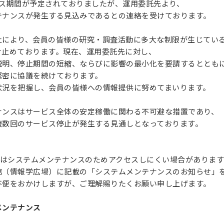
ンス期間が予定されておりましたが、運用委託先より、
テナンスが発生する見込みであるとの連絡を受けております。
止により、会員の皆様の研究・調査活動に多大な制限が生じてい
け止めております。現在、運用委託先に対し、
説明、停止期間の短縮、ならびに影響の最小化を要請するととも
緊密に協議を続けております。
状況を把握し、会員の皆様への情報提供に努めてまいります。
ナンスはサービス全体の安定稼働に関わる不可避な措置であり、
複数回のサービス停止が発生する見通しとなっております。
:00頃はシステムメンテナンスのためアクセスしにくい場合がありま
館（情報学広場）に記載の「システムメンテナンスのお知らせ」
不便をおかけしますが、ご理解賜りたくお願い申し上げます。
メンテナンス