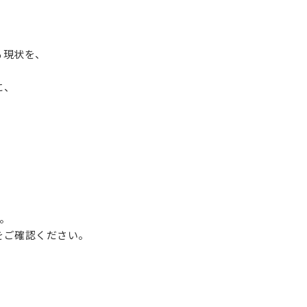
る現状を、
に、
す。
をご確認ください。