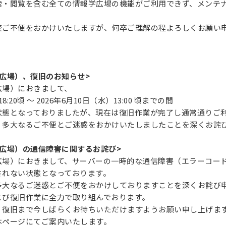
・閲覧を含む全ての情報学広場の機能がご利用できず、メンテ
変ご不便をおかけいたしますが、何卒ご理解の程よろしくお願い
広場）、復旧のお知らせ>
広場）におきまして、
8:20頃 ～ 2026年6月10日（水）13:00 頃までの間
状態となっておりましたが、現在は復旧作業が完了し通常通りご
、多大なるご不便とご迷惑をおかけいたしましたことを深くお詫
広場）の通信障害に関するお詫び>
場）におきまして、サーバーの一時的な通信障害（エラーコード
されない状態となっております。
多大なるご迷惑とご不便をおかけしておりますことを深くお詫び
よび復旧作業に全力で取り組んでおります。
、復旧まで今しばらくお待ちいただけますようお願い申し上げま
本ページにてご案内いたします。