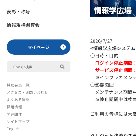
表彰・称号
情報規格調査会
2026/7/27
マイページ
<情報学広場システム
○日時・目的
ログイン停止期間：202
サービス停止期間：20
※インフラのメンテ
○影響範囲
賛助会員一覧
メンテナンス期間中
アクセス・お問い合わせ
※停止期間中は検索
よくある質問
採用情報
ご利用の皆様には大
関連団体
サイトマップ
English
クレジット決済シス