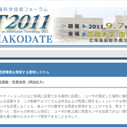
照度環境を実現する照明システム
見真聡・笠原佳浩（同志社大）
ーティションの上など容易に設置できる場所に設置し，ユーザの指定した場所に個
ムを提案する．この制御アルゴリズムは外光および照度に関するシミュレータを用
ンサを設置しなくとも，各ユーザの要求する照度を実現することができる．実オフ
を行った．窓からの外光にも対応し，ユーザの机上面に照度センサを設置できない環
度を最小限のエネルギーで実現できることを示した．