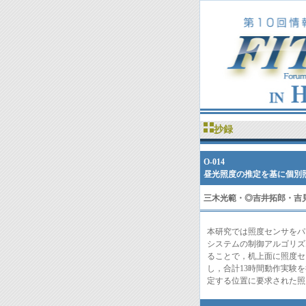
抄録
O-014
昼光照度の推定を基に個別
三木光範・
◎
吉井拓郎・吉
本研究では照度センサをパ
システムの制御アルゴリズ
ることで，机上面に照度セ
し，合計13時間動作実験
定する位置に要求された照