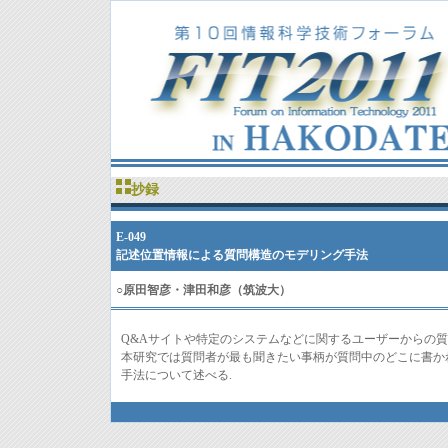
抄録
E-049
記述位置情報による質問構造のモデリング手法
○
原田智彦・津田和彦（筑波大）
Q&Aサイトや特定のシステムなどに関するユーザーからの質
本研究では質問者が最も聞きたい事柄が質問中のどこに書か
手法について述べる.