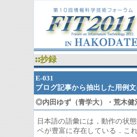
抄録
E-031
ブログ記事から抽出した用例文
◎
内田ゆず（青学大）・荒木健
日本語の語彙には，動作の状
ペが豊富に存在している．こ